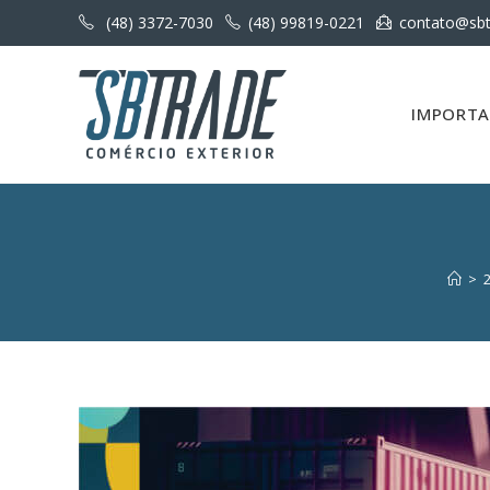
(48) 3372-7030
(48) 99819-0221
contato@sbt
IMPORT
>