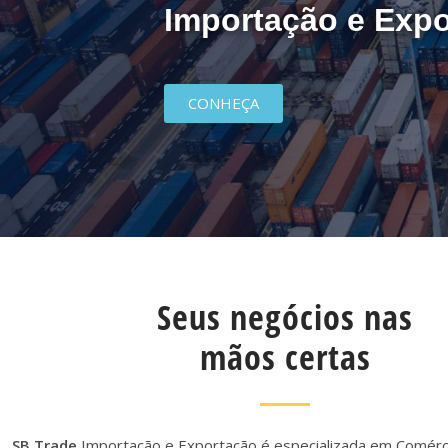
Importação e Exp
CONHEÇA
Seus negócios nas
mãos certas
SB Trade
Importação e Exportação é especializada em Comérci