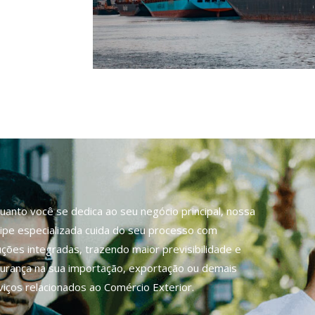
uanto você se dedica ao seu negócio principal, nossa
ipe especializada cuida do seu processo com
uções integradas, trazendo maior previsibilidade e
urança na sua importação, exportação ou demais
viços relacionados ao Comércio Exterior.