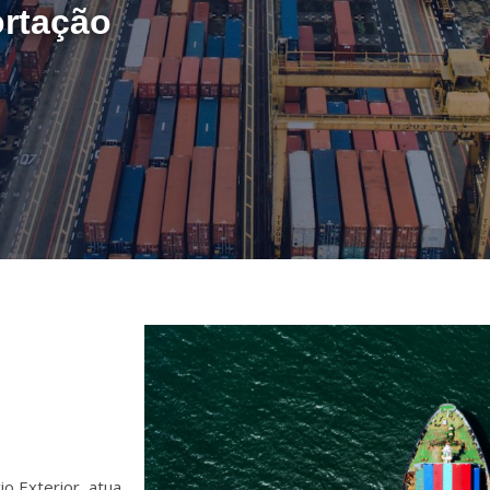
ortação
o Exterior, atua