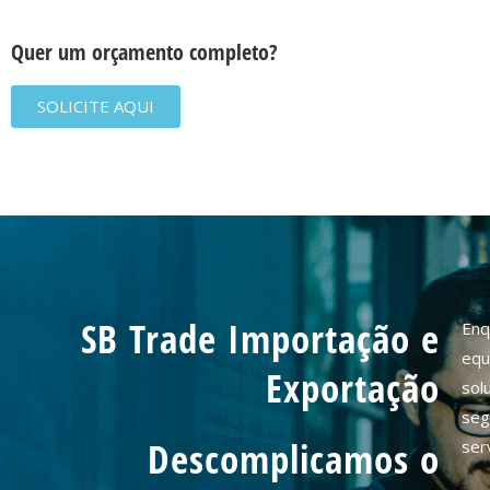
Quer um orçamento completo?
SOLICITE AQUI
SB Trade Importação e
Enq
equ
Exportação
sol
seg
Descomplicamos o
ser