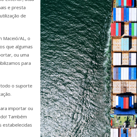
ais e presta
utilização de
em Maceió/AL, o
mos que algumas
portar, ou uma
ibilizamos para
 todo o suporte
tação.
ara importar ou
itado! Também
 estabelecidas