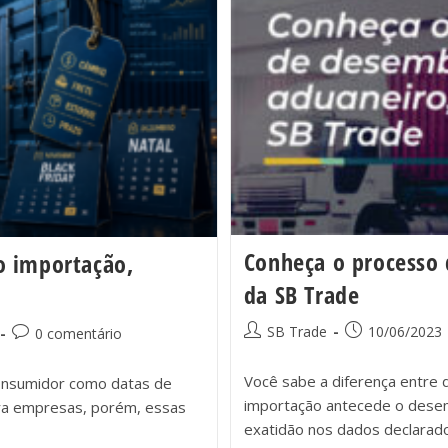
Conheça o processo 
o importação,
da SB Trade
SB Trade
10/06/2023
0 comentário
Você sabe a diferença entr
consumidor como datas de
importação antecede o desem
ra empresas, porém, essas
exatidão nos dados declarad