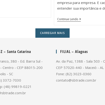
empresa para empresa. E cad
entender sua importância e
Continue Lendo
CARREGAR MAIS
Z – Santa Catarina
FILIAL – Alagoas
ranco, 380 - Ed. Barra Sul -
Av. da Paz, 1388 - Sala 503 - 
 - Centro - CEP 88015-200
CEP 57020-440 - Maceió - AL
olis - SC
Fone: (82) 3023-0360
8) 3372-7030
contato@sbtrade.com.br
p: (48) 99819-0221
@sbtrade.com.br