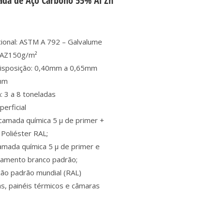
ada de Aço Carbono 55% Al Zn
ional: ASTM A 792 – Galvalume
 AZ150g/m²
disposição: 0,40mm a 0,65mm
mm
: 3 a 8 toneladas
erficial
 camada química 5 µ de primer +
 Poliéster RAL;
camada química 5 µ de primer e
bamento branco padrão;
ção padrão mundial (RAL)
as, painéis térmicos e câmaras