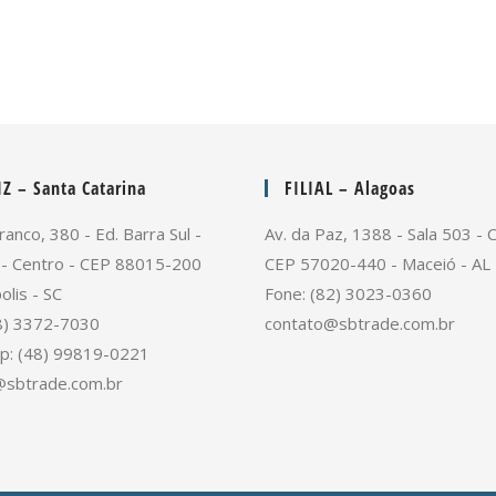
Z – Santa Catarina
FILIAL – Alagoas
ranco, 380 - Ed. Barra Sul -
Av. da Paz, 1388 - Sala 503 - 
 - Centro - CEP 88015-200
CEP 57020-440 - Maceió - AL
olis - SC
Fone: (82) 3023-0360
8) 3372-7030
contato@sbtrade.com.br
p: (48) 99819-0221
@sbtrade.com.br