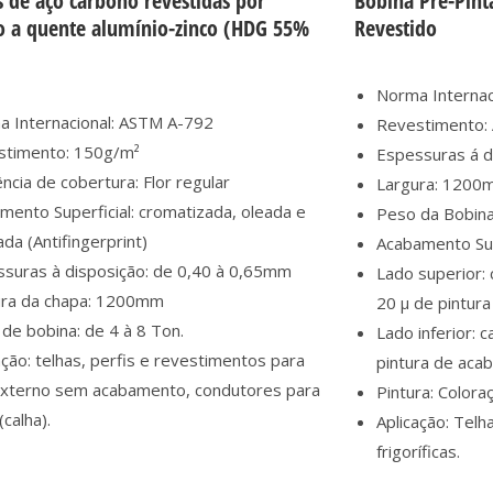
 de aço carbono revestidas por
Bobina Pré-Pint
o a quente alumínio-zinco (HDG 55%
Revestido
Norma Internac
 Internacional: ASTM A-792
Revestimento:
stimento: 150g/m²
Espessuras á 
ncia de cobertura: Flor regular
Largura: 1200
mento Superficial: cromatizada, oleada e
Peso da Bobina
ada (Antifingerprint)
Acabamento Sup
suras à disposição: de 0,40 à 0,65mm
Lado superior:
ura da chapa: 1200mm
20 µ de pintura
de bobina: de 4 à 8 Ton.
Lado inferior: 
ação: telhas, perfis e revestimentos para
pintura de aca
externo sem acabamento, condutores para
Pintura: Colora
(calha).
Aplicação: Telh
frigoríficas.