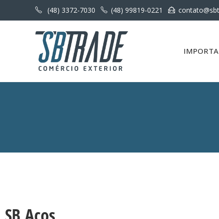
(48) 3372-7030
(48) 99819-0221
contato@sbt
IMPORT
SB Aços