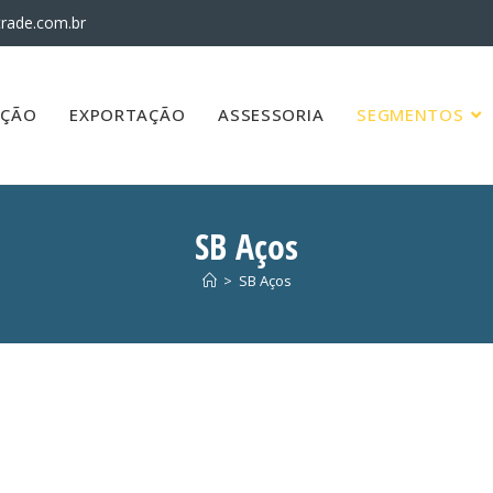
rade.com.br
AÇÃO
EXPORTAÇÃO
ASSESSORIA
SEGMENTOS
SB Aços
>
SB Aços