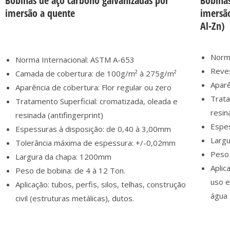
Bobinas de aço carbono galvanizadas por
Bobinas
imersão a quente
imersã
Al-Zn)
Norma
Norma Internacional: ASTM A-653
Reve
Camada de cobertura: de 100g/m² à 275g/m²
Aparê
Aparência de cobertura: Flor regular ou zero
Trata
Tratamento Superficial: cromatizada, oleada e
resin
resinada (antifingerprint)
Espes
Espessuras à disposição: de 0,40 à 3,00mm
Larg
Tolerância máxima de espessura: +/-0,02mm
Peso 
Largura da chapa: 1200mm
Aplic
Peso de bobina: de 4 à 12 Ton.
uso 
Aplicação: tubos, perfis, silos, telhas, construção
água 
civil (estruturas metálicas), dutos.