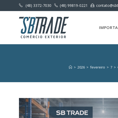
(48) 3372-7030
(48) 99819-0221
contato@sbt
IMPORT
>
2026
>
fevereiro
>
7
>