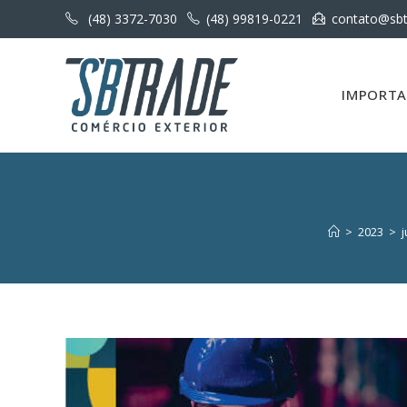
(48) 3372-7030
(48) 99819-0221
contato@sbt
IMPORT
>
2023
>