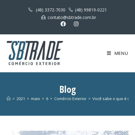
(48) 3372-7030
(48) 99819-0221
contato@sbtrade.com.br
MENU
Blog
>
2021
>
maio
>
6
>
Comércio Exterior
>
Você sabe o que é o Re