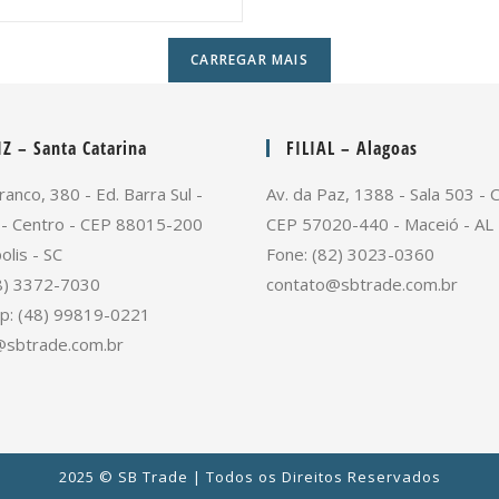
CARREGAR MAIS
Z – Santa Catarina
FILIAL – Alagoas
ranco, 380 - Ed. Barra Sul -
Av. da Paz, 1388 - Sala 503 - 
 - Centro - CEP 88015-200
CEP 57020-440 - Maceió - AL
olis - SC
Fone: (82) 3023-0360
8) 3372-7030
contato@sbtrade.com.br
p: (48) 99819-0221
@sbtrade.com.br
2025 © SB Trade | Todos os Direitos Reservados