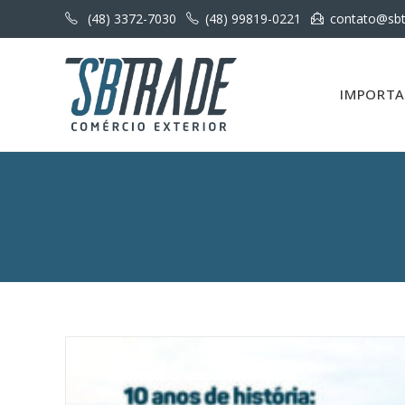
(48) 3372-7030
(48) 99819-0221
contato@sbt
IMPORT