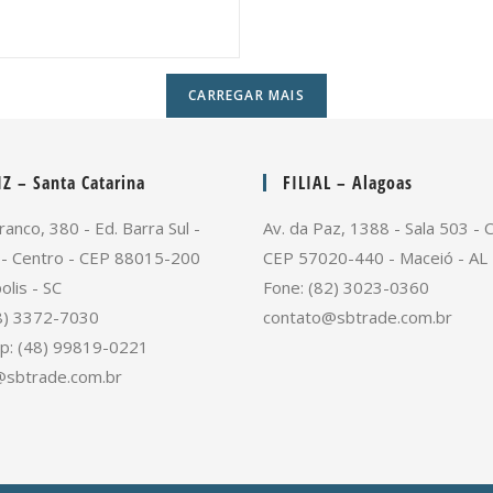
CARREGAR MAIS
Z – Santa Catarina
FILIAL – Alagoas
ranco, 380 - Ed. Barra Sul -
Av. da Paz, 1388 - Sala 503 - 
 - Centro - CEP 88015-200
CEP 57020-440 - Maceió - AL
olis - SC
Fone: (82) 3023-0360
8) 3372-7030
contato@sbtrade.com.br
p: (48) 99819-0221
@sbtrade.com.br