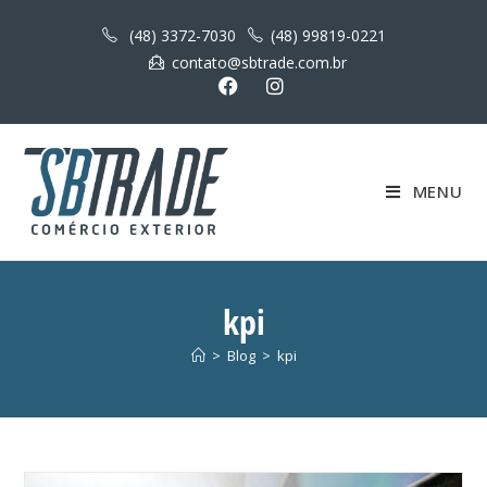
(48) 3372-7030
(48) 99819-0221
contato@sbtrade.com.br
MENU
kpi
>
Blog
>
kpi