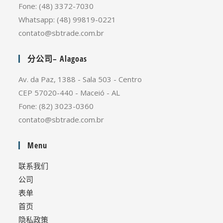
Fone: (48) 3372-7030
Whatsapp: (48) 99819-0221
contato@sbtrade.com.br
分公司– Alagoas
Av. da Paz, 1388 - Sala 503 - Centro
CEP 57020-440 - Maceió - AL
Fone: (82) 3023-0360
contato@sbtrade.com.br
Menu
联系我们
公司
表单
首页
隐私政策