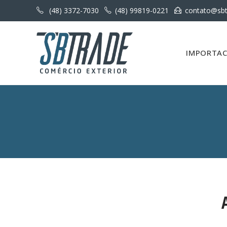
(48) 3372-7030
(48) 99819-0221
contato@sbt
IMPORTAC