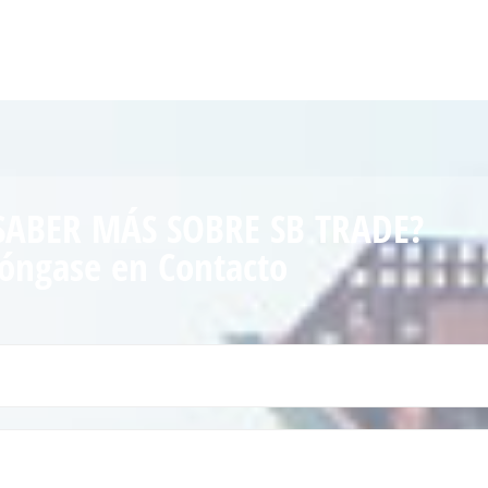
SABER MÁS SOBRE SB TRADE?
óngase en Contacto