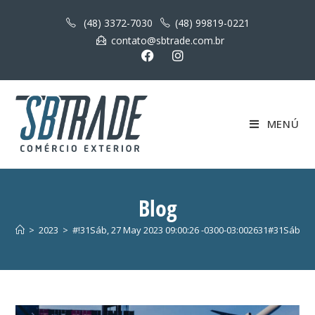
(48) 3372-7030
(48) 99819-0221
contato@sbtrade.com.br
MENÚ
Blog
>
2023
>
#!31Sáb, 27 May 2023 09:00:26 -0300-03:002631#31Sáb,